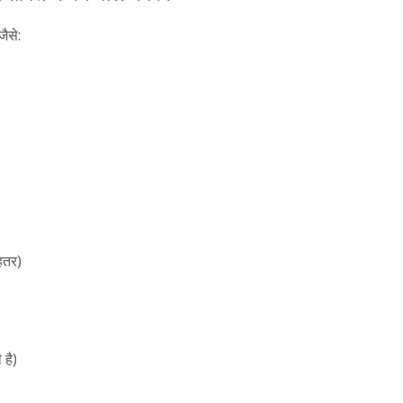
जैसे:
ेहतर)
 है)